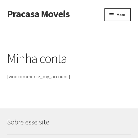
Pracasa Moveis
Pular
Pular
Menu
para
para
navegação
o
Início
conteúdo
Minha conta
[woocommerce_my_account]
Sobre esse site